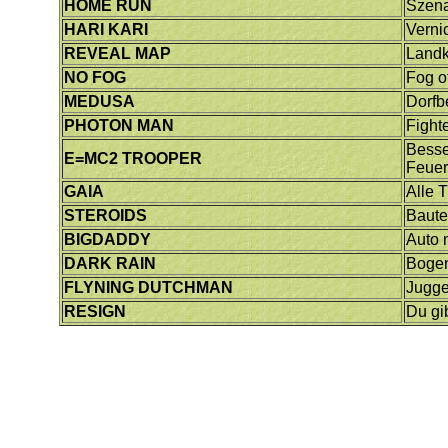
HOME RUN
Szena
HARI KARI
Verni
REVEAL MAP
Landk
NO FOG
Fog o
MEDUSA
Dorfb
PHOTON MAN
Fight
Besse
E=MC2 TROOPER
Feuer
GAIA
Alle 
STEROIDS
Bauten
BIGDADDY
Auto 
DARK RAIN
Bogen
FLYNING DUTCHMAN
Jugge
RESIGN
Du gi