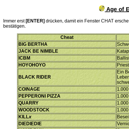
Age of E
Immer erst
[ENTER]
drücken, damit ein Fenster CHAT ersch
bestätigen.
Cheat
BIG BERTHA
Schwe
JACK BE NIMBLE
Katap
ICBM
Balli
HOYOHOYO
Pries
Ein B
BLACK RIDER
Leben
schwe
COINAGE
1.000
PEPPERONI PIZZA
1.000
QUARRY
1.000
WOODSTOCK
1.000
KILL
x
Besei
DIEDIEDIE
Verni