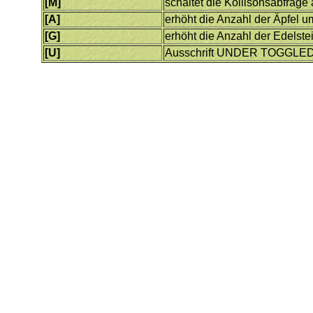
[M]
schaltet die Kollisonsabfrage
[A]
erhöht die Anzahl der Äpfel u
[G]
erhöht die Anzahl der Edelste
[U]
Ausschrift UNDER TOGGLED,