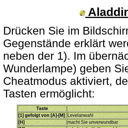
Aladdin
Drücken Sie im Bildschi
Gegenstände erklärt wer
neben der 1). Im übernäc
Wunderlampe) geben Si
Cheatmodus aktiviert, de
Tasten ermöglicht:
Taste
[1] gefolgt von [A]-[M]
Levelanwahl
[H]
macht Sie unverwundbar