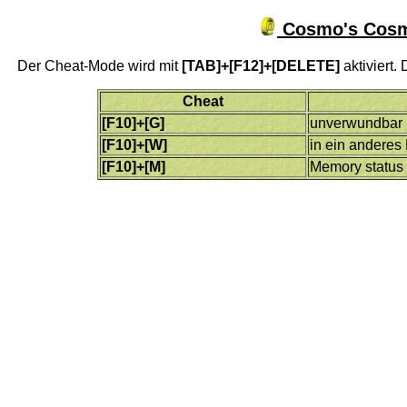
Cosmo's Cosmi
Der Cheat-Mode wird mit
[TAB]+[F12]+[DELETE]
aktiviert
Cheat
[F10]+[G]
unverwundbar
[F10]+[W]
in ein anderes
[F10]+[M]
Memory status 