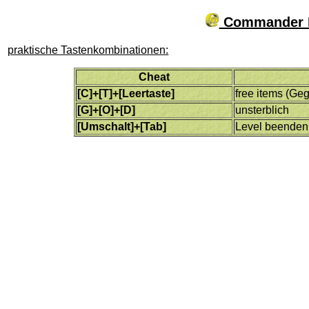
Commander Ke
praktische Tastenkombinationen:
Cheat
[C]+[T]+[Leertaste]
free items (Ge
[G]+[O]+[D]
unsterblich
[Umschalt]+[Tab]
Level beenden