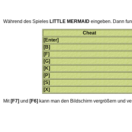
Während des Spieles
LITTLE MERMAID
eingeben. Dann funk
Cheat
[Enter]
[B]
[F]
[G]
[K]
[P]
[S]
[X]
Mit
[F7]
und
[F6]
kann man den Bildschirm vergrößern und ver