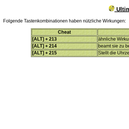
Ulti
Folgende Tastenkombinationen haben nützliche Wirkungen:
Cheat
[ALT] + 213
ähnliche Wirk
[ALT] + 214
beamt sie zu b
[ALT] + 215
Stellt die Uhrz