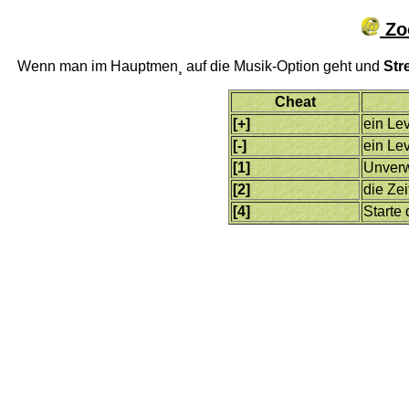
Zoo
Wenn man im Hauptmen¸ auf die Musik-Option geht und
Str
Cheat
[+]
ein Lev
[-]
ein Le
[1]
Unverw
[2]
die Zei
[4]
Starte