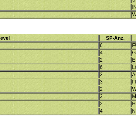
I
W
evel
SP-Anz.
6
F
4
G
2
E
6
L
2
A
3
F
2
W
2
M
2
H
4
N