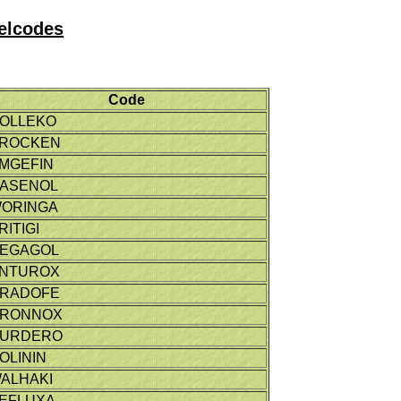
velcodes
Code
OLLEKO
ROCKEN
MGEFIN
ASENOL
ORINGA
RITIGI
EGAGOL
NTUROX
RADOFE
RONNOX
URDERO
OLININ
ALHAKI
EFLUXA