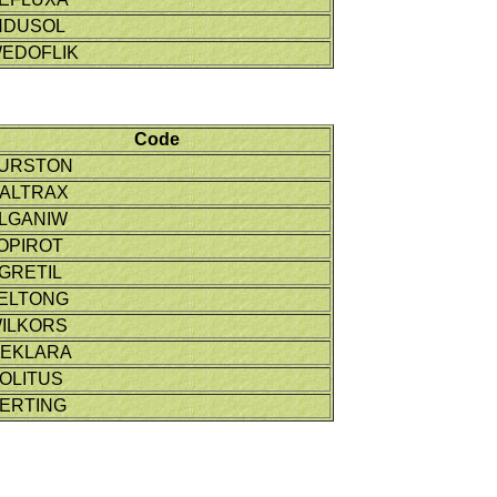
NDUSOL
EDOFLIK
Code
URSTON
ALTRAX
LGANIW
OPIROT
GRETIL
ELTONG
ILKORS
EKLARA
OLITUS
ERTING