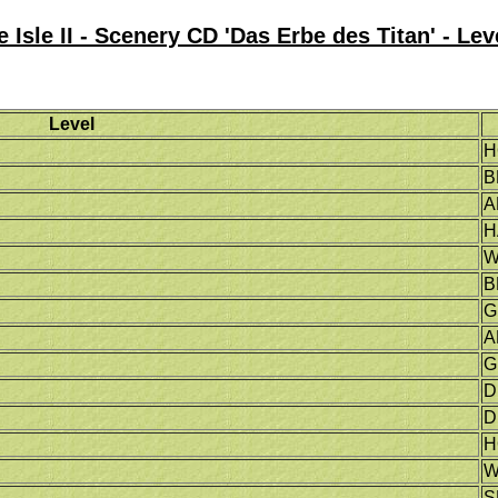
e Isle II - Scenery CD 'Das Erbe des Titan' - Le
Level
H
B
A
H
W
B
G
A
G
D
D
H
W
S