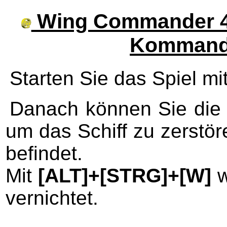
Wing Commander 4 -
Kommando
Starten Sie das Spiel mi
Danach können Sie die
um das Schiff zu zerstör
befindet.
Mit
[ALT]+[STRG]+[W]
w
vernichtet.