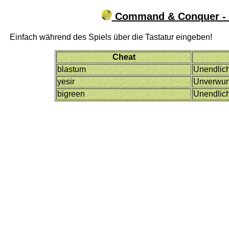
Command & Conquer - 
Einfach während des Spiels über die Tastatur eingeben!
Cheat
blastum
Unendlic
yesir
Unverwun
bigreen
Unendlich