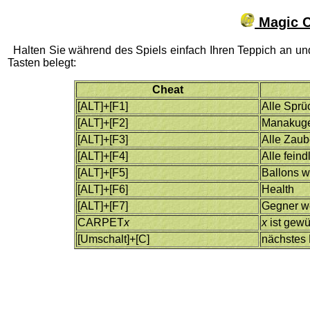
Magic C
Halten Sie während des Spiels einfach Ihren Teppich an 
Tasten belegt:
Cheat
[ALT]+[F1]
Alle Sprü
[ALT]+[F2]
Manakug
[ALT]+[F3]
Alle Zaub
[ALT]+[F4]
Alle fein
[ALT]+[F5]
Ballons w
[ALT]+[F6]
Health
[ALT]+[F7]
Gegner we
CARPET
x
x
ist gewü
[Umschalt]+[C]
nächstes 