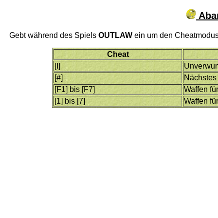
Abar
Gebt während des Spiels
OUTLAW
ein um den Cheatmodus zu
Cheat
[I]
Unverwu
[#]
Nächstes
[F1] bis [F7]
Waffen für
[1] bis [7]
Waffen für