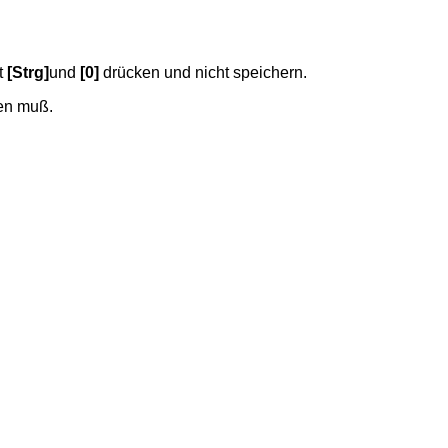
t
[Strg]
und
[0]
drücken und nicht speichern.
gen muß.