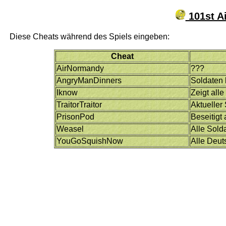
101st A
Diese Cheats während des Spiels eingeben:
Cheat
AirNormandy
???
AngryManDinners
Soldaten
Iknow
Zeigt all
TraitorTraitor
Aktueller 
PrisonPod
Beseitigt 
Weasel
Alle Sold
YouGoSquishNow
Alle Deut