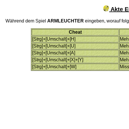
Akte E
Während dem Spiel
ARMLEUCHTER
eingeben, worauf fol
Cheat
[Strg]+[Umschalt]+[H]
Meh
[Strg]+[Umschalt]+[U]
Meh
[Strg]+[Umschalt]+[A]
Mehr
[Strg]+[Umschalt]+[X]+[Y]
Meh
[Strg]+[Umschalt]+[W]
Miss