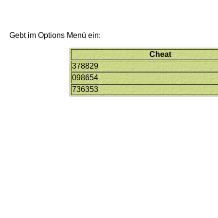
Gebt im Options Menü ein:
Cheat
378829
098654
736353