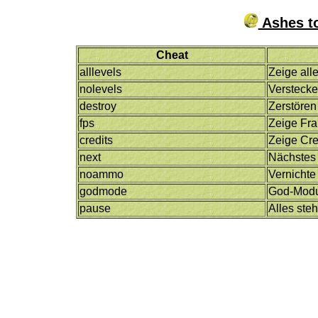
Ashes to
Cheat
alllevels
Zeige all
nolevels
Versteck
destroy
Zerstöre
fps
Zeige Fr
credits
Zeige Cre
next
Nächstes
noammo
Vernichte
godmode
God-Mod
pause
Alles steht