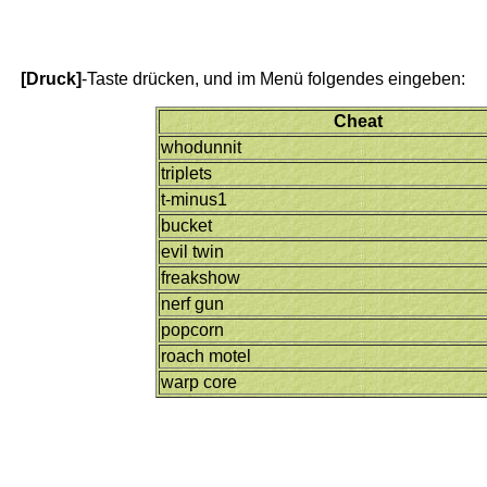
[Druck]
-Taste drücken, und im Menü folgendes eingeben:
Cheat
whodunnit
triplets
t-minus1
bucket
evil twin
freakshow
nerf gun
popcorn
roach motel
warp core