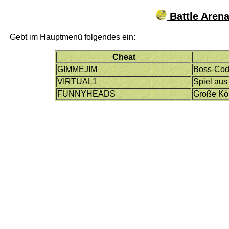
Battle Arena
Gebt im Hauptmenü folgendes ein:
Cheat
GIMMEJIM
Boss-Co
VIRTUAL1
Spiel aus 
FUNNYHEADS
Große Kö