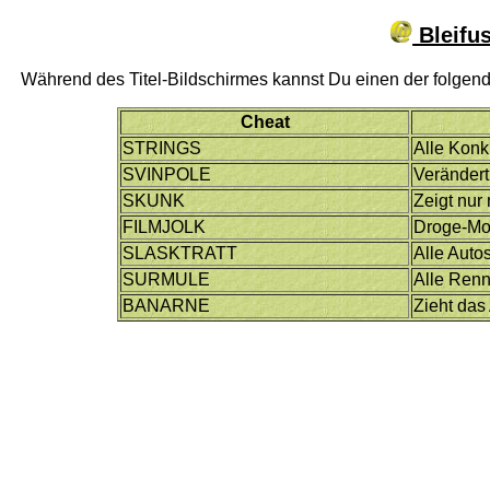
Bleifus
Während des Titel-Bildschirmes kannst Du einen der folgend
Cheat
STRINGS
Alle Konk
SVINPOLE
Verändert
SKUNK
Zeigt nur
FILMJOLK
Droge-M
SLASKTRATT
Alle Auto
SURMULE
Alle Ren
BANARNE
Zieht das