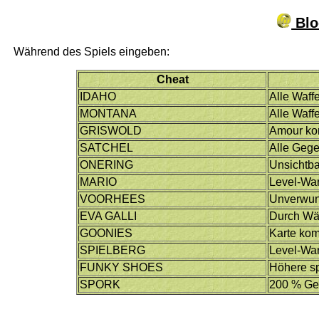
Blo
Während des Spiels eingeben:
Cheat
IDAHO
Alle Waff
MONTANA
Alle Waff
GRISWOLD
Amour ko
SATCHEL
Alle Geg
ONERING
Unsichtba
MARIO
Level-Wa
VOORHEES
Unverwu
EVA GALLI
Durch Wä
GOONIES
Karte kom
SPIELBERG
Level-Wa
FUNKY SHOES
Höhere s
SPORK
200 % Ge