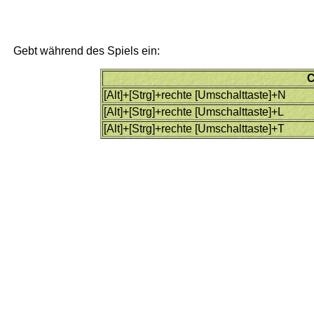
Gebt während des Spiels ein:
C
[Alt]+[Strg]+rechte [Umschalttaste]+N
[Alt]+[Strg]+rechte [Umschalttaste]+L
[Alt]+[Strg]+rechte [Umschalttaste]+T