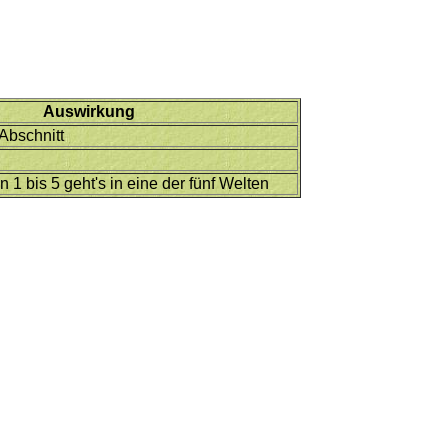
Auswirkung
Abschnitt
n 1 bis 5 geht's in eine der fünf Welten