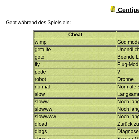
Centipe
Gebt während des Spiels ein:
Cheat
wimp
God mod
getalife
Unendlic
goto
Beende L
fly
Flug-Mod
pede
?
robot
Drohne
normal
Normale S
slow
Langsame
sloww
Noch lan
slowww
Noch lan
slowwww
Noch lan
dload
Zurück z
diags
Diagnose
showz
Screen-M