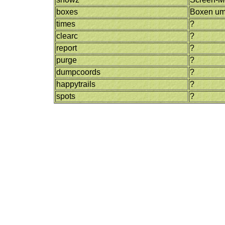
boxes
Boxen um
times
?
clearc
?
report
?
purge
?
dumpcoords
?
happytrails
?
spots
?