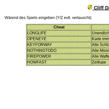
Cliff 
Wärend des Spiels eingeben (Y/Z evtl. vertauscht):
Cheat
LONGLIFE
Unendlic
OPENEYE
Karte imm
KEYFORWAY
Alle Schl
NOTHINGTODO
Alle Miss
FIREPOWER
Alle Waff
HOWFAST
Zeitlupe