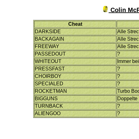
Colin McR
Cheat
DARKSIDE
Alle Stre
BACKAGAIN
Alle Stre
FREEWAY
Alle Stre
PASSEDOUT
?
WHITEOUT
Immer bei
PRESSFAST
?
CHOIRBOY
?
SPECIALED
?
ROCKETMAN
Turbo Bo
BIGGUNS
Doppelte
TURNBACK
?
ALIENGOO
?