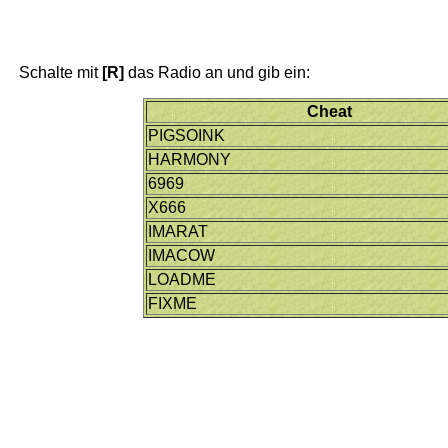
Schalte mit
[R]
das Radio an und gib ein:
Cheat
PIGSOINK
HARMONY
6969
X666
IMARAT
IMACOW
LOADME
FIXME