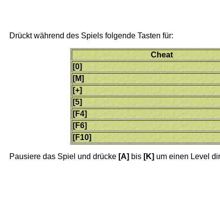
Drückt während des Spiels folgende Tasten für:
Cheat
[0]
[M]
[+]
[5]
[F4]
[F6]
[F10]
Pausiere das Spiel und drücke
[A]
bis
[K]
um einen Level di