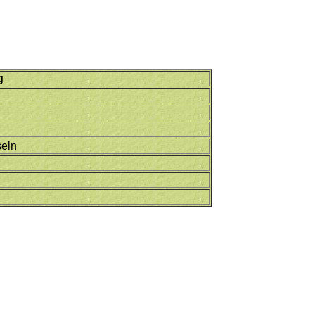
g
seln