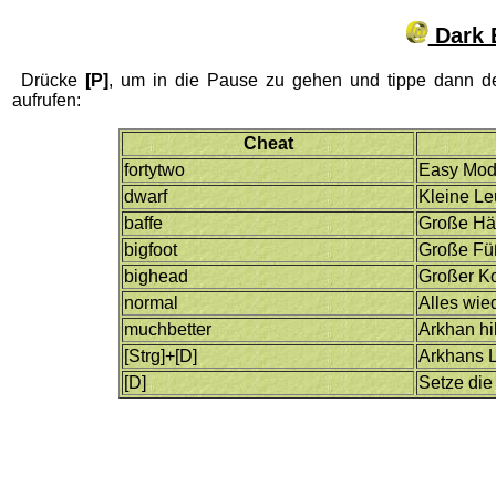
Dark E
Drücke
[P]
, um in die Pause zu gehen und tippe dann d
aufrufen:
Cheat
fortytwo
Easy Mo
dwarf
Kleine Le
baffe
Große H
bigfoot
Große Fü
bighead
Großer K
normal
Alles wie
muchbetter
Arkhan hil
[Strg]+[D]
Arkhans L
[D]
Setze die