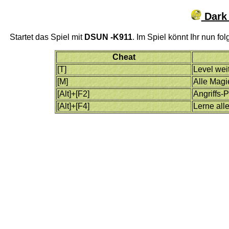
Dark 
Startet das Spiel mit
DSUN -K911
. Im Spiel könnt Ihr nun fo
Cheat
[T]
Level wei
[M]
Alle Magi
[Alt]+[F2]
Angriffs-
[Alt]+[F4]
Lerne all