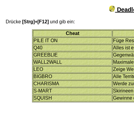
Deadlo
Drücke
[Strg]+[F12]
und gib ein:
Cheat
PILE IT ON
Füge Res
Q40
Alles ist 
GREEBLIE
Gegenwärt
WALL2WALL
Maximale
LEO
Zeige Wer
BIGBRO
Alle Terri
CHARISMA
Werde zum
S-MART
Skirineen
SQUISH
Gewinne 