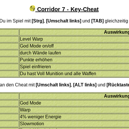
Corridor 7 - Key-Cheat
 Du im Spiel mit
[Strg]
,
[Umschalt links]
und
[TAB]
gleichzeitig
Auswirkun
Level Warp
God Mode on/off
durch Wände laufen
Punkte erhöhen
Spiel einfrieren
Du hast Voll Munition und alle Waffen
man den Cheat mit
[Umschalt links]
,
[ALT links]
und
[Rücktast
Auswirkun
God Mode
Warp
4% weniger Energie
Slowmotion