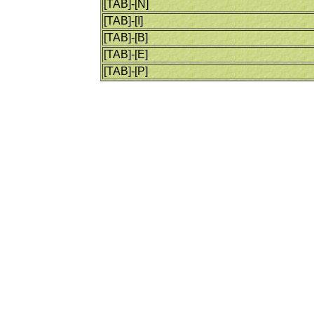
[TAB]-[N]
[TAB]-[I]
[TAB]-[B]
[TAB]-[E]
[TAB]-[P]