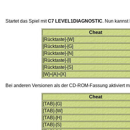
Startet das Spiel mit
C7 LEVEL1DIAGNOSTIC
. Nun kannst
Cheat
[Rücktaste]-[W]
[Rücktaste]-[G]
[Rücktaste]-[N]
[Rücktaste]-[I]
[Rücktaste]-[S]
[W]+[A]+[X]
Bei anderen Versionen als der CD-ROM-Fassung aktiviert 
Cheat
[TAB]-[G]
[TAB]-[W]
[TAB]-[H]
[TAB]-[S]