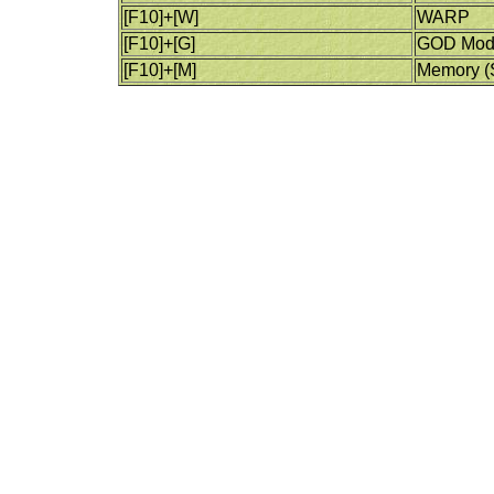
[F10]+[W]
WARP
[F10]+[G]
GOD Mo
[F10]+[M]
Memory (