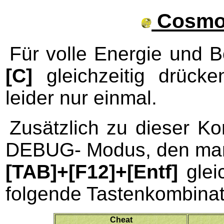
Cosmo 
Für volle Energie und 
[C]
gleichzeitig drücke
leider nur einmal.
Zusätzlich zu dieser Ko
DEBUG- Modus, den man w
[TAB]+[F12]+[Entf]
gleic
folgende Tastenkombinat
Cheat