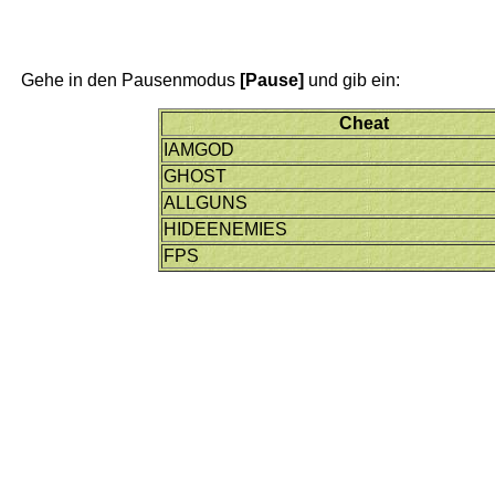
Gehe in den Pausenmodus
[Pause]
und gib ein:
Cheat
IAMGOD
GHOST
ALLGUNS
HIDEENEMIES
FPS