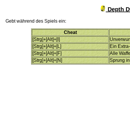
Depth Dw
Gebt während des Spiels ein:
Cheat
[Strg]+[Alt]+[I]
Unverwun
[Strg]+[Alt]+[L]
Ein Extra
[Strg]+[Alt]+[F]
Alle Waff
[Strg]+[Alt]+[N]
Sprung in