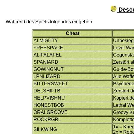
Desce
Während des Spiels folgendes eingeben:
Cheat
ALMIGHTY
Unbesieg
FREESPACE
Level Wa
ALIFALAFEL
Gegenstä
SPANIARD
Zerstört 
GOWINGNUT
Guide-Bot
LPNLIZARD
Alle Waff
BITTERSWEET
Psychede
DELSHIFTB
Zerstört 
HELPVISHNU
Kopiert d
HONESTBOB
Lethal We
ORALGROOVE
Groovy K
ROCKRGRL
Komplette
1x = Krie
SILKWING
2x = Robo