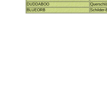
DUDDABOO
Querschl
BLUEORB
Schilder-