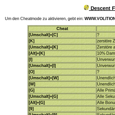
Descent F
Um den Cheatmode zu aktivieren, gebt ein:
WWW.VOLITION
Cheat
[Umschalt]+[C]
?
[K]
zerstöre Z
[Umschalt]+[K]
Zerstöre 
[Alt]+[K]
10% Dama
[I]
Unverwun
[Umschalt]+[I]
Unverwund
[O]
?
[Umschalt]+[W]
Unendlich
[W]
Unendlich
[G]
Alle Primä
[Umschalt]+[G]
Alle Seku
[Alt]+[G]
Alle Bonu
[9]
Sekundäre
[Umschalt]+[9]
Sekundäre