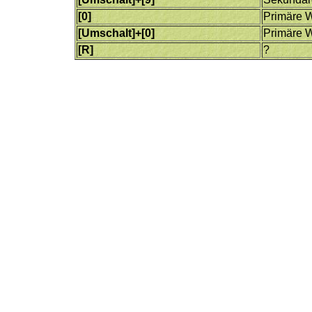
[0]
Primäre W
[Umschalt]+[0]
Primäre W
[R]
?