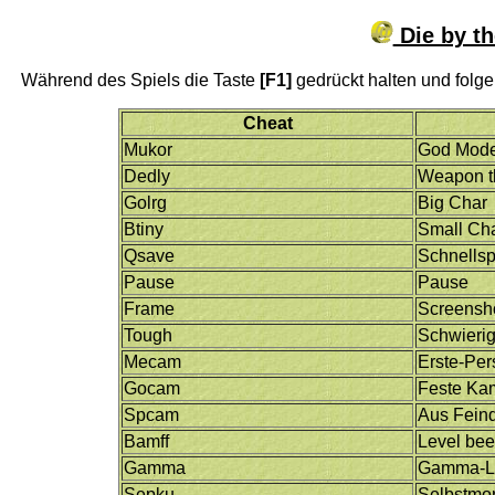
Die by th
Während des Spiels die Taste
[F1]
gedrückt halten und folg
Cheat
Mukor
God Mod
Dedly
Weapon th
Golrg
Big Char
Btiny
Small Ch
Qsave
Schnellsp
Pause
Pause
Frame
Screensh
Tough
Schwierig
Mecam
Erste-Per
Gocam
Feste Ka
Spcam
Aus Feinde
Bamff
Level be
Gamma
Gamma-Le
Sepku
Selbstmo