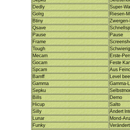
Dedly
Super-Wa
Golrg
Riesen-M
Btiny
Zwergen
Qsave
Schnellsp
Pause
Pause
Frame
Screensh
Tough
Schwierig
Mecam
Erste-Per
Gocam
Feste Ka
Spcam
Aus Feinde
Bamff
Level be
Gamma
Gamma-Le
Sepku
Selbstmo
Bills
Demo
Hicup
Salto
Silly
Ändert In
Lunar
Mond-Anz
Funky
Veränder