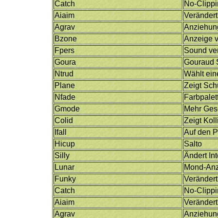
Catch
No-Clipp
Aiaim
Verändert
Agrav
Anziehung
Bzone
Anzeige v
Fpers
Sound ve
Goura
Gouraud 
Ntrud
Wählt ei
Plane
Zeigt Sc
Nfade
Farbpale
Gmode
Mehr Ges
Colid
Zeigt Kol
Ifall
Auf den P
Hicup
Salto
Silly
Ändert In
Lunar
Mond-Anz
Funky
Veränder
Catch
No-Clipp
Aiaim
Verändert
Agrav
Anziehung