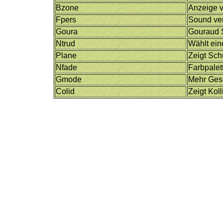
Bzone
Anzeige v
Fpers
Sound ve
Goura
Gouraud 
Ntrud
Wählt ei
Plane
Zeigt Sc
Nfade
Farbpale
Gmode
Mehr Ges
Colid
Zeigt Kol