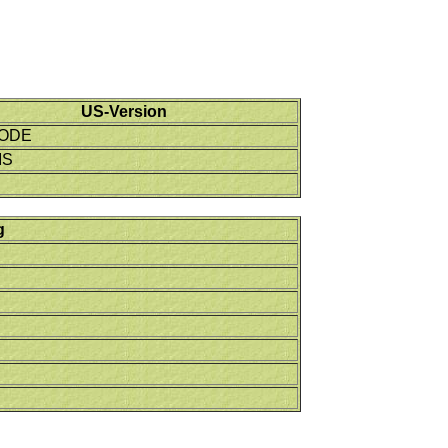
US-Version
ODE
IS
g