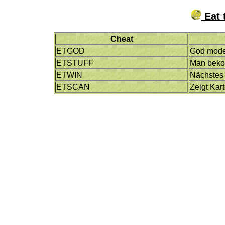
Eat 
Cheat
ETGOD
God mode
ETSTUFF
Man bekom
ETWIN
Nächstes
ETSCAN
Zeigt Kar