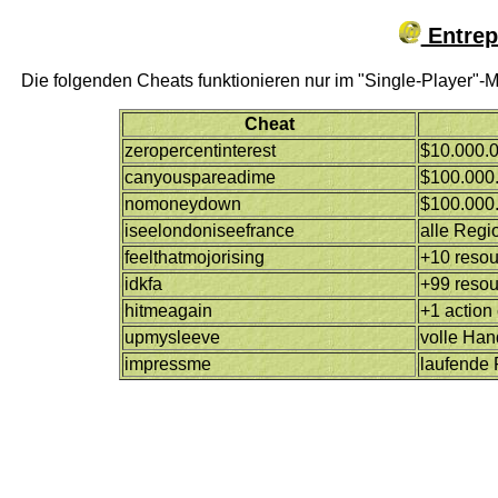
Entrep
Die folgenden Cheats funktionieren nur im "Single-Player"-
Cheat
zeropercentinterest
$10.000.
canyouspareadime
$100.000
nomoneydown
$100.000
iseelondoniseefrance
alle Regi
feelthatmojorising
+10 resou
idkfa
+99 resou
hitmeagain
+1 action
upmysleeve
volle Han
impressme
laufende