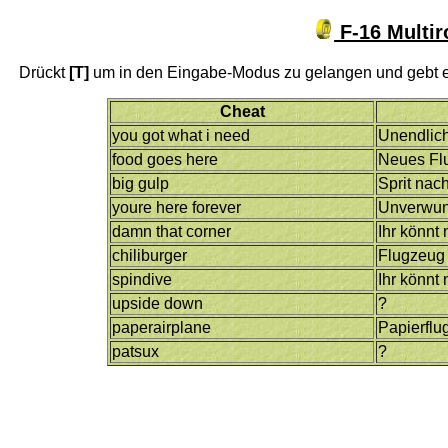
F-16 Multir
Drückt
[T]
um in den Eingabe-Modus zu gelangen und gebt e
Cheat
you got what i need
Unendlich
food goes here
Neues Fl
big gulp
Sprit nach
youre here forever
Unverwun
damn that corner
Ihr könnt 
chiliburger
Flugzeug 
spindive
Ihr könnt
upside down
?
paperairplane
Papierflu
patsux
?