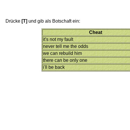
Drücke
[T]
und gib als Botschaft ein:
Cheat
it's not my fault
never tell me the odds
we can rebuild him
there can be only one
i'll be back