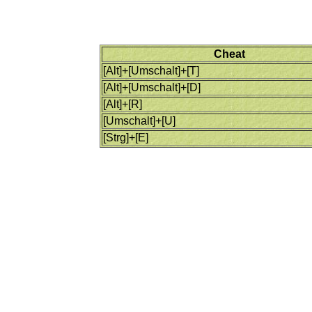
Cheat
[Alt]+[Umschalt]+[T]
[Alt]+[Umschalt]+[D]
[Alt]+[R]
[Umschalt]+[U]
[Strg]+[E]