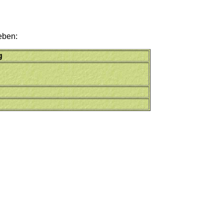
eben:
g