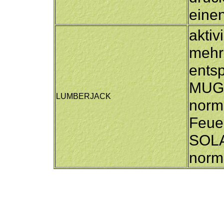
einen
aktiv
mehr
ents
MUG 
LUMBERJACK
norma
Feue
SOLA
norm