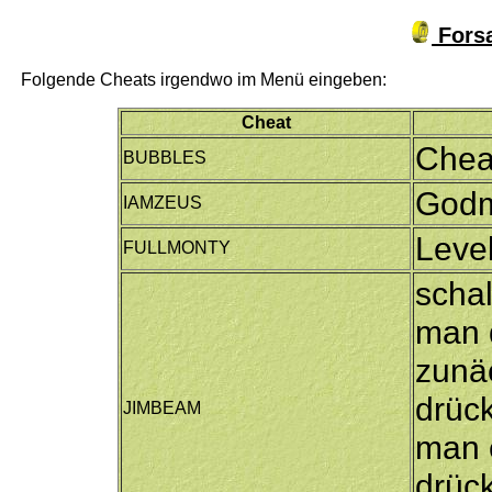
Forsa
Folgende Cheats irgendwo im Menü eingeben:
Cheat
Chea
BUBBLES
God
IAMZEUS
Level
FULLMONTY
schal
man d
zunä
drück
JIMBEAM
man 
drück