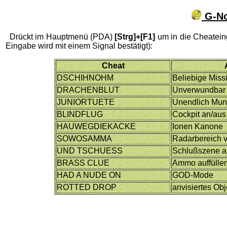
G-No
Drückt im Hauptmenü (PDA)
[Strg]+[F1]
um in die Cheateing
Eingabe wird mit einem Signal bestätigt):
Cheat
DSCHIHNOHM
Beliebige Miss
DRACHENBLUT
Unverwundbar
JUNIORTUETE
Unendlich Muni
BLINDFLUG
Cockpit an/aus
HAUWEGDIEKACKE
Ionen Kanone
SOWOSAMMA
Radarbereich 
UND TSCHUESS
Schlußszene 
BRASS CLUE
Ammo auffülle
HAD A NUDE ON
GOD-Mode
ROTTED DROP
anvisiertes Obj