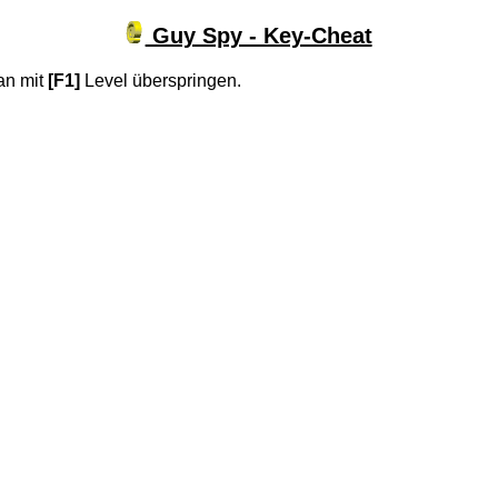
Guy Spy - Key-Cheat
an mit
[F1]
Level überspringen.