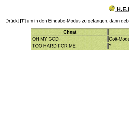
H.E.
Drückt
[T]
um in den Eingabe-Modus zu gelangen, dann gebt
Cheat
OH MY GOD
Gott-Mod
TOO HARD FOR ME
?