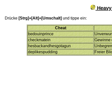
Heavy 
Drücke
[Strg]+[Alt]+[Umschalt]
und tippe ein:
Cheat
bedouinprince
Unverwu
checkmatein
Gewinne 
hesbackandhesgotagun
Unbegren
deplikespudding
Freier Bli