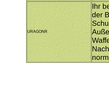
Ihr 
der B
Schu
Auße
URAGONR
Waffe
Nach
norma