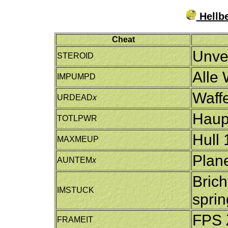
Hellbe
Cheat
Unve
STEROID
Alle 
IMPUMPD
Waff
URDEAD
x
Haup
TOTLPWR
Hull
MAXMEUP
Plane
AUNTEM
x
Brich
IMSTUCK
spri
FPS 
FRAMEIT